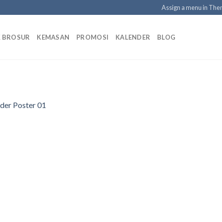
Assign a menu in Th
K BROSUR
KEMASAN
PROMOSI
KALENDER
BLOG
der Poster 01