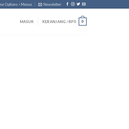
eme Options > Menus
Newsletter
0
MASUK
KERANJANG /
RP
0