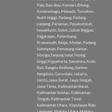
Palu, Bau-Bau, Kendari, Bitung,
Kotamobagu, Manado, Tomohon,
Bukit tinggi, Padang, Padang
panjang, Pariaman, Payakumbuh,
Sawahlunto, Solok, Lubuk linggau,
Pagaralam, Palembang,
Prabumulih, Binjai, Medan, Padang
Sidempuan, Pematang siantar,
Sibolga,Tanjung balai,Tebing
tinggi,Yogyakarta, Sumatera, Aceh,
Bali, Bangka Belitung, Banten,
Bengkulu, Gorontalo, Jakarta,
Jambi, Jawa Barat, Jawa Tengah,
Jawa Timur, Kalimantan Barat,
Kalimantan Selatan, Kalimantan
Tengah, Kalimantan Timur,
Kalimantan Utara, Kepulauan Riau,
Lampung, Maluku Utara, Maluku,