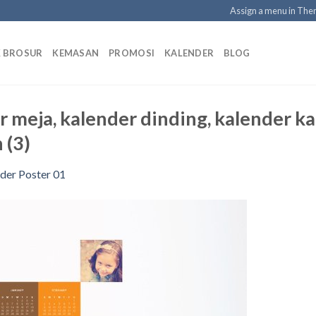
Assign a menu in Th
K BROSUR
KEMASAN
PROMOSI
KALENDER
BLOG
er meja, kalender dinding, kalender 
 (3)
der Poster 01