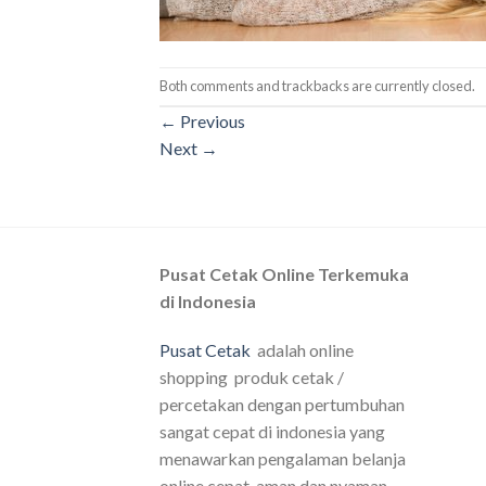
Both comments and trackbacks are currently closed.
←
Previous
Next
→
Pusat Cetak Online Terkemuka
di Indonesia
Pusat Cetak
adalah online
shopping produk cetak /
percetakan dengan pertumbuhan
sangat cepat di indonesia yang
menawarkan pengalaman belanja
online cepat, aman dan nyaman