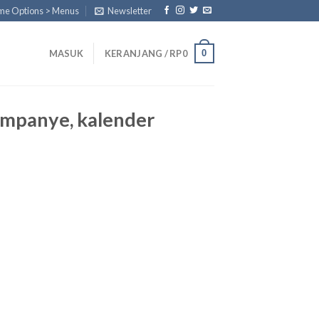
eme Options > Menus
Newsletter
0
MASUK
KERANJANG /
RP
0
kampanye, kalender