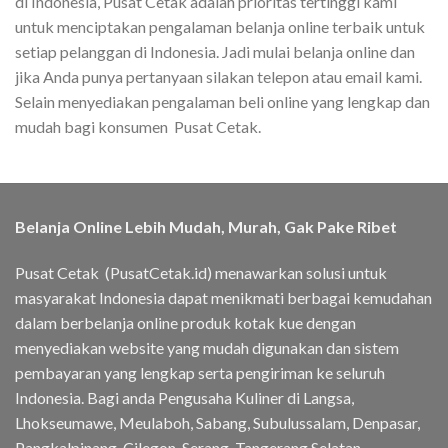
di Indonesia, Pusat Cetak adalah prioritas tertinggi kami
untuk menciptakan pengalaman belanja online terbaik untuk
setiap pelanggan di Indonesia. Jadi mulai belanja online dan
jika Anda punya pertanyaan silakan telepon atau email kami.
Selain menyediakan pengalaman beli online yang lengkap dan
mudah bagi konsumen Pusat Cetak.
Belanja Online Lebih Mudah, Murah, Gak Pake Ribet
Pusat Cetak (PusatCetak.id) menawarkan solusi untuk
masyarakat Indonesia dapat menikmati berbagai kemudahan
dalam berbelanja online produk kotak kue dengan
menyediakan website yang mudah digunakan dan sistem
pembayaran yang lengkap serta pengiriman ke seluruh
Indonesia. Bagi anda Pengusaha Kuliner di Langsa,
Lhokseumawe, Meulaboh, Sabang, Subulussalam, Denpasar,
Pangkalpinang, Cilegon, Serang, Tangerang Selatan,