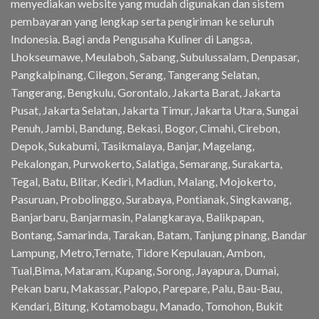
menyediakan website yang mudah digunakan dan sistem
pembayaran yang lengkap serta pengiriman ke seluruh
Indonesia. Bagi anda Pengusaha Kuliner di Langsa,
Lhokseumawe, Meulaboh, Sabang, Subulussalam, Denpasar,
Pangkalpinang, Cilegon, Serang, Tangerang Selatan,
Tangerang, Bengkulu, Gorontalo, Jakarta Barat, Jakarta
Pusat, Jakarta Selatan, Jakarta Timur, Jakarta Utara, Sungai
Penuh, Jambi, Bandung, Bekasi, Bogor, Cimahi, Cirebon,
Depok, Sukabumi, Tasikmalaya, Banjar, Magelang,
Pekalongan, Purwokerto, Salatiga, Semarang, Surakarta,
Tegal, Batu, Blitar, Kediri, Madiun, Malang, Mojokerto,
Pasuruan, Probolinggo, Surabaya, Pontianak, Singkawang,
Banjarbaru, Banjarmasin, Palangkaraya, Balikpapan,
Bontang, Samarinda, Tarakan, Batam, Tanjung pinang, Bandar
Lampung, Metro,Ternate, Tidore Kepulauan, Ambon,
Tual,Bima, Mataram, Kupang, Sorong, Jayapura, Dumai,
Pekan baru, Makassar, Palopo, Parepare, Palu, Bau-Bau,
Kendari, Bitung, Kotamobagu, Manado, Tomohon, Bukit