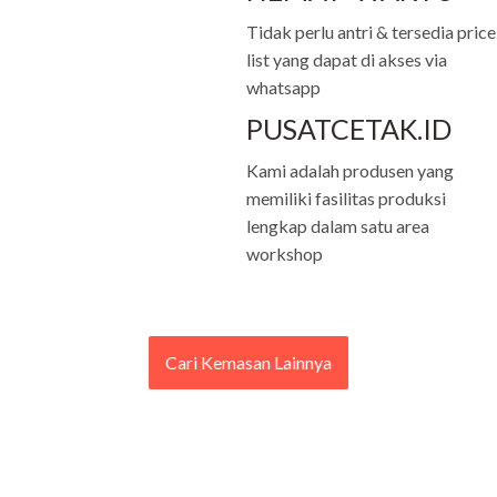
Tidak perlu antri & tersedia price
list yang dapat di akses via
whatsapp
PUSATCETAK.ID
Kami adalah produsen yang
memiliki fasilitas produksi
lengkap dalam satu area
workshop
Cari Kemasan Lainnya
Cari Kemasan Lainnya