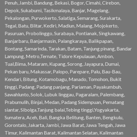
Penuh, Jambi, Bandung, Bekasi, Bogor, Cimahi, Cirebon,
Depok, Sukabumi, Tasikmalaya, Banjar, Magelang,
Pekalongan, Purwokerto, Salatiga, Semarang, Surakarta,
Tegal, Batu, Blitar, Kediri, Madiun, Malang, Mojokerto,
Pasuruan, Probolinggo, Surabaya, Pontianak, Singkawang,
Banjarbaru, Banjarmasin, Palangkaraya, Balikpapan,
Bontang, Samarinda, Tarakan, Batam, Tanjung pinang, Bandar
Lampung, Metro,Ternate, Tidore Kepulauan, Ambon,
Tual,Bima, Mataram, Kupang, Sorong, Jayapura, Dumai,
Pekan baru, Makassar, Palopo, Parepare, Palu, Bau-Bau,
Kendari, Bitung, Kotamobagu, Manado, Tomohon, Bukit
tinggi, Padang, Padang panjang, Pariaman, Payakumbuh,
Sawahlunto, Solok, Lubuk linggau, Pagaralam, Palembang,
Prabumulih, Binjai, Medan, Padang Sidempuan, Pematang
siantar, Sibolga,Tanjung balai,Tebing tinggi,Yogyakarta,
Sumatera, Aceh, Bali, Bangka Belitung, Banten, Bengkulu,
Gorontalo, Jakarta, Jambi, Jawa Barat, Jawa Tengah, Jawa
Timur, Kalimantan Barat, Kalimantan Selatan, Kalimantan