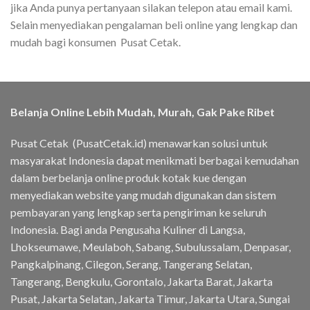
jika Anda punya pertanyaan silakan telepon atau email kami.
Selain menyediakan pengalaman beli online yang lengkap dan
mudah bagi konsumen Pusat Cetak.
Belanja Online Lebih Mudah, Murah, Gak Pake Ribet
Pusat Cetak (PusatCetak.id) menawarkan solusi untuk
masyarakat Indonesia dapat menikmati berbagai kemudahan
dalam berbelanja online produk kotak kue dengan
menyediakan website yang mudah digunakan dan sistem
pembayaran yang lengkap serta pengiriman ke seluruh
Indonesia. Bagi anda Pengusaha Kuliner di Langsa,
Lhokseumawe, Meulaboh, Sabang, Subulussalam, Denpasar,
Pangkalpinang, Cilegon, Serang, Tangerang Selatan,
Tangerang, Bengkulu, Gorontalo, Jakarta Barat, Jakarta
Pusat, Jakarta Selatan, Jakarta Timur, Jakarta Utara, Sungai