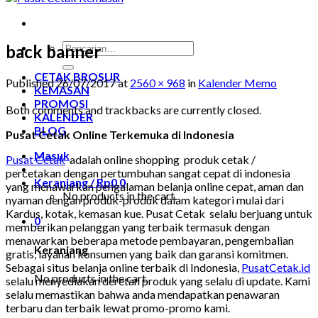
Pencarian
back banner
untuk:
CETAK BROSUR
Published
26/07/2017
at
2560 × 968
in
Kalender Memo
KEMASAN
PROMOSI
Both comments and trackbacks are currently closed.
KALENDER
BLOG
Pusat Cetak Online Terkemuka di Indonesia
Masuk
Pusat Cetak
adalah online shopping produk cetak /
percetakan dengan pertumbuhan sangat cepat di indonesia
Keranjang /
Rp
0
0
yang menawarkan pengalaman belanja online cepat, aman dan
No products in the cart.
nyaman dengan produk-produk dalam kategori mulai dari
Kardus, kotak, kemasan kue. Pusat Cetak selalu berjuang untuk
0
memberikan pelanggan yang terbaik termasuk dengan
menawarkan beberapa metode pembayaran, pengembalian
Keranjang
gratis, layanan konsumen yang baik dan garansi komitmen.
Sebagai situs belanja online terbaik di Indonesia,
PusatCetak.id
No products in the cart.
selalu menyediakan deretan produk yang selalu di update. Kami
selalu memastikan bahwa anda mendapatkan penawaran
terbaru dan terbaik lewat promo-promo kami.