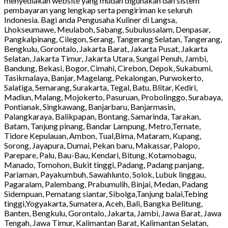
menyediakan website yang mudah digunakan dan sistem
pembayaran yang lengkap serta pengiriman ke seluruh
Indonesia. Bagi anda Pengusaha Kuliner di Langsa,
Lhokseumawe, Meulaboh, Sabang, Subulussalam, Denpasar,
Pangkalpinang, Cilegon, Serang, Tangerang Selatan, Tangerang,
Bengkulu, Gorontalo, Jakarta Barat, Jakarta Pusat, Jakarta
Selatan, Jakarta Timur, Jakarta Utara, Sungai Penuh, Jambi,
Bandung, Bekasi, Bogor, Cimahi, Cirebon, Depok, Sukabumi,
Tasikmalaya, Banjar, Magelang, Pekalongan, Purwokerto,
Salatiga, Semarang, Surakarta, Tegal, Batu, Blitar, Kediri,
Madiun, Malang, Mojokerto, Pasuruan, Probolinggo, Surabaya,
Pontianak, Singkawang, Banjarbaru, Banjarmasin,
Palangkaraya, Balikpapan, Bontang, Samarinda, Tarakan,
Batam, Tanjung pinang, Bandar Lampung, Metro,Ternate,
Tidore Kepulauan, Ambon, Tual,Bima, Mataram, Kupang,
Sorong, Jayapura, Dumai, Pekan baru, Makassar, Palopo,
Parepare, Palu, Bau-Bau, Kendari, Bitung, Kotamobagu,
Manado, Tomohon, Bukit tinggi, Padang, Padang panjang,
Pariaman, Payakumbuh, Sawahlunto, Solok, Lubuk linggau,
Pagaralam, Palembang, Prabumulih, Binjai, Medan, Padang
Sidempuan, Pematang siantar, Sibolga,Tanjung balai,Tebing
tinggi,Yogyakarta, Sumatera, Aceh, Bali, Bangka Belitung,
Banten, Bengkulu, Gorontalo, Jakarta, Jambi, Jawa Barat, Jawa
Tengah, Jawa Timur, Kalimantan Barat, Kalimantan Selatan,