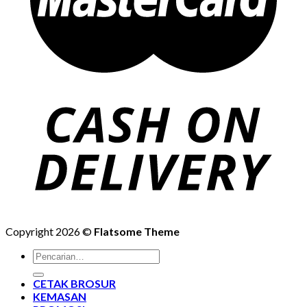
Copyright 2026 ©
Flatsome Theme
Pencarian
untuk:
CETAK BROSUR
KEMASAN