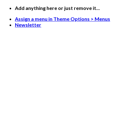
Skip
Add anything here or just remove it...
to
Assign a menu in Theme Options > Menus
content
Newsletter