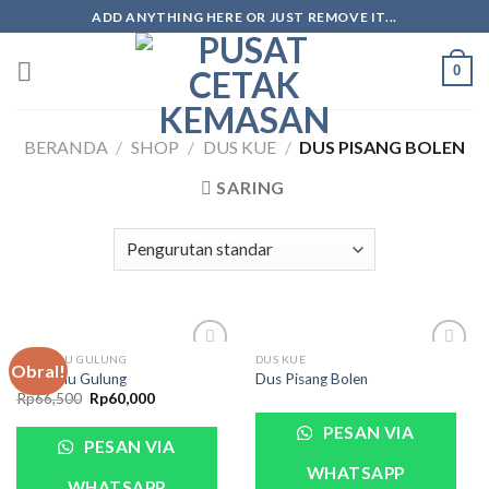
ADD ANYTHING HERE OR JUST REMOVE IT...
0
BERANDA
/
SHOP
/
DUS KUE
/
DUS PISANG BOLEN
SARING
DUS BOLU GULUNG
DUS KUE
Obral!
Dus Bolu Gulung
Dus Pisang Bolen
Rp
66,500
Rp
60,000
PESAN VIA
PESAN VIA
WHATSAPP
WHATSAPP