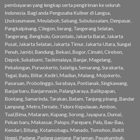
pembayaran yang lengkap serta pengiriman ke seluruh
Indonesia. Bagi anda Pengusaha Kuliner di Langsa,
Lhokseumawe, Meulaboh, Sabang, Subulussalam, Denpasar,
Pangkalpinang, Cilegon, Serang, Tangerang Selatan,
Tangerang, Bengkulu, Gorontalo, Jakarta Barat, Jakarta
Pusat, Jakarta Selatan, Jakarta Timur, Jakarta Utara, Sungai
Penuh, Jambi, Bandung, Bekasi, Bogor, Cimahi, Cirebon,
Depok, Sukabumi, Tasikmalaya, Banjar, Magelang,
Pekalongan, Purwokerto, Salatiga, Semarang, Surakarta,
Tegal, Batu, Blitar, Kediri, Madiun, Malang, Mojokerto,
Pasuruan, Probolinggo, Surabaya, Pontianak, Singkawang,
Banjarbaru, Banjarmasin, Palangkaraya, Balikpapan,
Bontang, Samarinda, Tarakan, Batam, Tanjung pinang, Bandar
Lampung, Metro,Ternate, Tidore Kepulauan, Ambon,
Tual,Bima, Mataram, Kupang, Sorong, Jayapura, Dumai,
Pekan baru, Makassar, Palopo, Parepare, Palu, Bau-Bau,
Kendari, Bitung, Kotamobagu, Manado, Tomohon, Bukit
tinggi, Padang, Padang panjang, Pariaman, Payakumbuh,