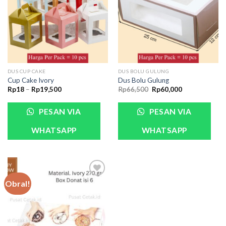
DUS CUP CAKE
DUS BOLU GULUNG
Cup Cake Ivory
Dus Bolu Gulung
Rp
18
–
Rp
19,500
Rp
66,500
Rp
60,000
PESAN VIA
PESAN VIA
WHATSAPP
WHATSAPP
Obral!