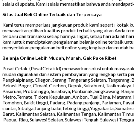
selalu di update. Kami selalu memastikan bahwa anda mendapat
Situs Jual Beli Online Terbaik dan Terpercaya
Kami terus memperluas jangkauan produk kami seperti kotak ku
menawarkan pilihan kualitas produk terbaik yang akan Anda temu
terbaru dan transaksi setiap harinya. Ingat, setiap hari adalah ha
kami untuk menciptakan pengalaman belanja online terbaik untuk s
menyediakan pengalaman beli online yang lengkap dan mudah b
Belanja Online Lebih Mudah, Murah, Gak Pake Ribet
Pusat Cetak (PusatCetak.id) menawarkan solusi untuk masyara
mudah digunakan dan sistem pembayaran yang lengkap serta peng
Pangkalpinang, Cilegon, Serang, Tangerang Selatan, Tangerang, B
Bekasi, Bogor, Cimahi, Cirebon, Depok, Sukabumi, Tasikmalaya, B
Pasuruan, Probolinggo, Surabaya, Pontianak, Singkawang, Banja
Metro,Ternate, Tidore Kepulauan, Ambon, Tual,Bima, Mataram, K
Tomohon, Bukit tinggi, Padang, Padang panjang, Pariaman, Pay
siantar, Sibolga,Tanjung balai,Tebing tinggi,Yogyakarta, Sumater
Barat, Kalimantan Selatan, Kalimantan Tengah, Kalimantan Timu
Papua, Riau, Sulawesi Selatan, Sulawesi Tengah, Sulawesi Tengga