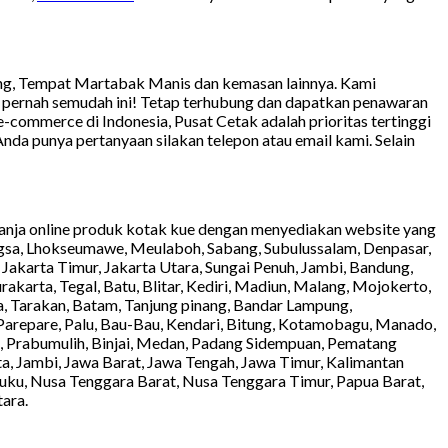
lung, Tempat Martabak Manis dan kemasan lainnya. Kami
ak pernah semudah ini! Tetap terhubung dan dapatkan penawaran
ne e-commerce di Indonesia, Pusat Cetak adalah prioritas tertinggi
Anda punya pertanyaan silakan telepon atau email kami. Selain
anja online produk kotak kue dengan menyediakan website yang
ngsa, Lhokseumawe, Meulaboh, Sabang, Subulussalam, Denpasar,
 Jakarta Timur, Jakarta Utara, Sungai Penuh, Jambi, Bandung,
akarta, Tegal, Batu, Blitar, Kediri, Madiun, Malang, Mojokerto,
a, Tarakan, Batam, Tanjung pinang, Bandar Lampung,
Parepare, Palu, Bau-Bau, Kendari, Bitung, Kotamobagu, Manado,
, Prabumulih, Binjai, Medan, Padang Sidempuan, Pematang
rta, Jambi, Jawa Barat, Jawa Tengah, Jawa Timur, Kalimantan
luku, Nusa Tenggara Barat, Nusa Tenggara Timur, Papua Barat,
tara.