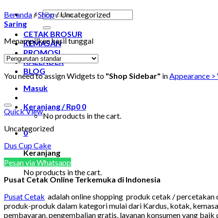
Pencarian
Beranda
/
Shop
/
Uncategorized
untuk:
Saring
CETAK BROSUR
Menampilkan hasil tunggal
KEMASAN
PROMOSI
KALENDER
BLOG
You need to assign Widgets to
"Shop Sidebar"
in
Appearance >
Masuk
Keranjang /
Rp
0
0
Quick View
No products in the cart.
Uncategorized
0
Dus Cup Cake
Keranjang
Pesan via Whatsapp
No products in the cart.
Pusat Cetak Online Terkemuka di Indonesia
Pusat Cetak
adalah online shopping produk cetak / percetakan
produk-produk dalam kategori mulai dari Kardus, kotak, kema
pembayaran, pengembalian gratis, layanan konsumen yang baik da