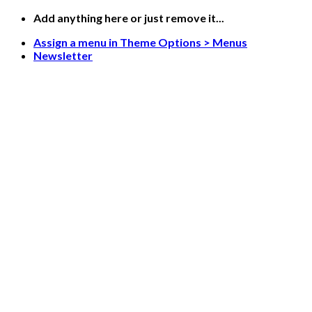
Skip
Add anything here or just remove it...
to
Assign a menu in Theme Options > Menus
content
Newsletter