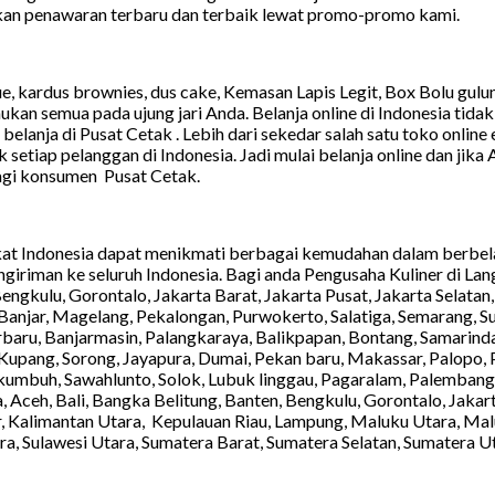
kan penawaran terbaru dan terbaik lewat promo-promo kami.
e, kardus brownies, dus cake, Kemasan Lapis Legit, Box Bolu gu
kan semua pada ujung jari Anda. Belanja online di Indonesia tid
ri belanja di Pusat Cetak . Lebih dari sekedar salah satu toko onli
etiap pelanggan di Indonesia. Jadi mulai belanja online dan jika 
agi konsumen Pusat Cetak.
kat Indonesia dapat menikmati berbagai kemudahan dalam berbel
iriman ke seluruh Indonesia. Bagi anda Pengusaha Kuliner di La
engkulu, Gorontalo, Jakarta Barat, Jakarta Pusat, Jakarta Selatan,
anjar, Magelang, Pekalongan, Purwokerto, Salatiga, Semarang, Sur
rbaru, Banjarmasin, Palangkaraya, Balikpapan, Bontang, Samarind
upang, Sorong, Jayapura, Dumai, Pekan baru, Makassar, Palopo, 
akumbuh, Sawahlunto, Solok, Lubuk linggau, Pagaralam, Palembang
a, Aceh, Bali, Bangka Belitung, Banten, Bengkulu, Gorontalo, Jaka
r, Kalimantan Utara, Kepulauan Riau, Lampung, Maluku Utara, Ma
ra, Sulawesi Utara, Sumatera Barat, Sumatera Selatan, Sumatera U