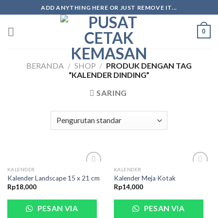
ADD ANYTHING HERE OR JUST REMOVE IT...
0
BERANDA
/
SHOP
/
PRODUK DENGAN TAG
“KALENDER DINDING”
SARING
KALENDER
KALENDER
Kalender Landscape 15 x 21 cm
Kalender Meja Kotak
Rp
18,000
Rp
14,000
PESAN VIA
PESAN VIA