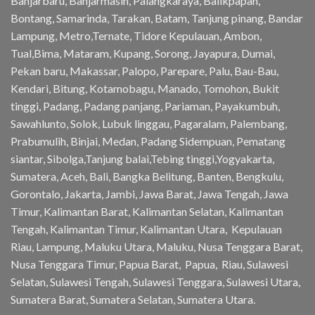
Banjarbaru, Banjarmasin, Palangkaraya, Balikpapan,
Bontang, Samarinda, Tarakan, Batam, Tanjung pinang, Bandar
Lampung, Metro,Ternate, Tidore Kepulauan, Ambon,
Tual,Bima, Mataram, Kupang, Sorong, Jayapura, Dumai,
Pekan baru, Makassar, Palopo, Parepare, Palu, Bau-Bau,
Kendari, Bitung, Kotamobagu, Manado, Tomohon, Bukit
tinggi, Padang, Padang panjang, Pariaman, Payakumbuh,
Sawahlunto, Solok, Lubuk linggau, Pagaralam, Palembang,
Prabumulih, Binjai, Medan, Padang Sidempuan, Pematang
siantar, Sibolga,Tanjung balai,Tebing tinggi,Yogyakarta,
Sumatera, Aceh, Bali, Bangka Belitung, Banten, Bengkulu,
Gorontalo, Jakarta, Jambi, Jawa Barat, Jawa Tengah, Jawa
Timur, Kalimantan Barat, Kalimantan Selatan, Kalimantan
Tengah, Kalimantan Timur, Kalimantan Utara, Kepulauan
Riau, Lampung, Maluku Utara, Maluku, Nusa Tenggara Barat,
Nusa Tenggara Timur, Papua Barat, Papua, Riau, Sulawesi
Selatan, Sulawesi Tengah, Sulawesi Tenggara, Sulawesi Utara,
Sumatera Barat, Sumatera Selatan, Sumatera Utara.