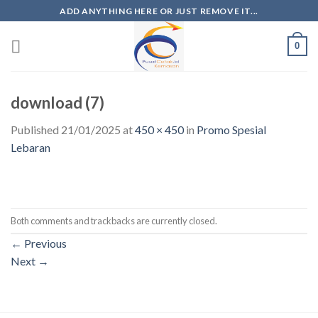
Skip
ADD ANYTHING HERE OR JUST REMOVE IT...
to
content
0
download (7)
Published
21/01/2025
at
450 × 450
in
Promo Spesial
Lebaran
Both comments and trackbacks are currently closed.
←
Previous
Next
→