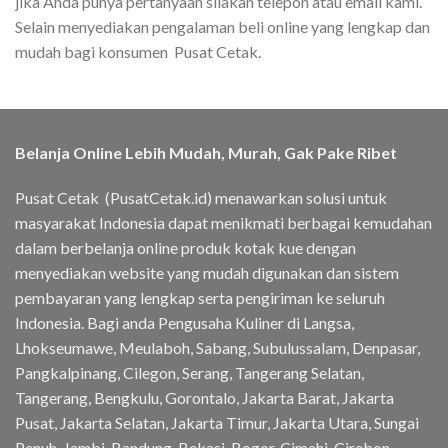
jika Anda punya pertanyaan silakan telepon atau email kami.
Selain menyediakan pengalaman beli online yang lengkap dan
mudah bagi konsumen Pusat Cetak.
Belanja Online Lebih Mudah, Murah, Gak Pake Ribet
Pusat Cetak (PusatCetak.id) menawarkan solusi untuk
masyarakat Indonesia dapat menikmati berbagai kemudahan
dalam berbelanja online produk kotak kue dengan
menyediakan website yang mudah digunakan dan sistem
pembayaran yang lengkap serta pengiriman ke seluruh
Indonesia. Bagi anda Pengusaha Kuliner di Langsa,
Lhokseumawe, Meulaboh, Sabang, Subulussalam, Denpasar,
Pangkalpinang, Cilegon, Serang, Tangerang Selatan,
Tangerang, Bengkulu, Gorontalo, Jakarta Barat, Jakarta
Pusat, Jakarta Selatan, Jakarta Timur, Jakarta Utara, Sungai
Penuh, Jambi, Bandung, Bekasi, Bogor, Cimahi, Cirebon,