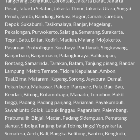
Tangerang, Bengkulu, Gorontalo, Jakarta Barat, Jakarta
Pusat, Jakarta Selatan, Jakarta Timur, Jakarta Utara, Sungai
Penuh, Jambi, Bandung, Bekasi, Bogor, Cimahi, Cirebon,
Depok, Sukabumi, Tasikmalaya, Banjar, Magelang,
Pekalongan, Purwokerto, Salatiga, Semarang, Surakarta,
Tegal, Batu, Blitar, Kediri, Madiun, Malang, Mojokerto,
Pasuruan, Probolinggo, Surabaya, Pontianak, Singkawang,
Banjarbaru, Banjarmasin, Palangkaraya, Balikpapan,
Bontang, Samarinda, Tarakan, Batam, Tanjung pinang, Bandar
Lampung, Metro,Ternate, Tidore Kepulauan, Ambon,
Tual,Bima, Mataram, Kupang, Sorong, Jayapura, Dumai,
Pekan baru, Makassar, Palopo, Parepare, Palu, Bau-Bau,
Kendari, Bitung, Kotamobagu, Manado, Tomohon, Bukit
tinggi, Padang, Padang panjang, Pariaman, Payakumbuh,
Sawahlunto, Solok, Lubuk linggau, Pagaralam, Palembang,
Prabumulih, Binjai, Medan, Padang Sidempuan, Pematang
siantar, Sibolga,Tanjung balai,Tebing tinggi,Yogyakarta,
Sumatera, Aceh, Bali, Bangka Belitung, Banten, Bengkulu,