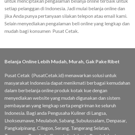
untuk menciptakan pengalaman belanja online terbaik untuk
setiap pelanggan di Indonesia. Jadi mulai belanja online dan
jika Anda punya pertanyaan silakan telepon atau email kami.
Selain menyediakan pengalaman beli online yang lengkap dan
mudah bagi konsumen Pusat Cetak.
Belanja Online Lebih Mudah, Murah, Gak Pake Ribet
Pusat Cetak (PusatCetak.id) menawarkan solusi untuk
masyarakat Indonesia dapat menikmati berbagai kemudahan
dalam berbelanja online produk kotak kue dengan
menyediakan website yang mudah digunakan dan sistem
pembayaran yang lengkap serta pengiriman ke seluruh
Indonesia. Bagi anda Pengusaha Kuliner di Langsa,
Lhokseumawe, Meulaboh, Sabang, Subulussalam, Denpasar,
Pangkalpinang, Cilegon, Serang, Tangerang Selatan,