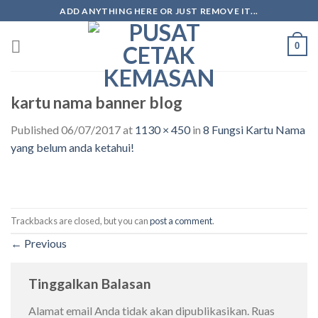
ADD ANYTHING HERE OR JUST REMOVE IT...
0
kartu nama banner blog
Published
06/07/2017
at
1130 × 450
in
8 Fungsi Kartu Nama
yang belum anda ketahui!
Trackbacks are closed, but you can
post a comment
.
←
Previous
Tinggalkan Balasan
Alamat email Anda tidak akan dipublikasikan.
Ruas