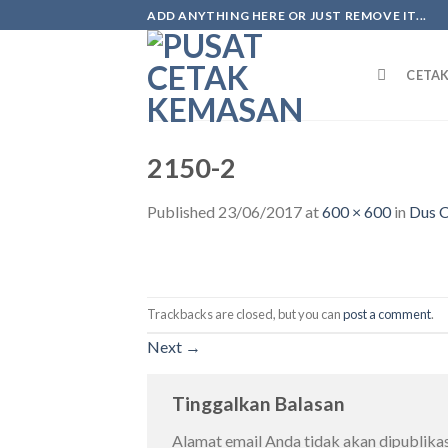
ADD ANYTHING HERE OR JUST REMOVE IT...
CETA
2150-2
Published
23/06/2017
at
600 × 600
in
Dus C
Trackbacks are closed, but you can
post a comment
.
Next
→
Tinggalkan Balasan
Alamat email Anda tidak akan dipublikas