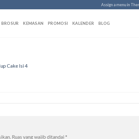
Assign a menu in Th
K BROSUR
KEMASAN
PROMOSI
KALENDER
BLOG
up Cake Isi 4
ikan.
Ruas yang wajib ditandai
*