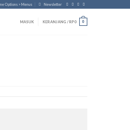
eme Options > Menus
Newsletter
0
MASUK
KERANJANG /
RP
0