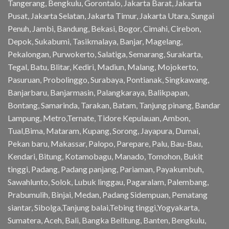
Tangerang, Bengkulu, Gorontalo, Jakarta Barat, Jakarta
Pusat, Jakarta Selatan, Jakarta Timur, Jakarta Utara, Sungai
Penuh, Jambi, Bandung, Bekasi, Bogor, Cimahi, Cirebon,
Depok, Sukabumi, Tasikmalaya, Banjar, Magelang,
Pekalongan, Purwokerto, Salatiga, Semarang, Surakarta,
Tegal, Batu, Blitar, Kediri, Madiun, Malang, Mojokerto,
Pasuruan, Probolinggo, Surabaya, Pontianak, Singkawang,
Banjarbaru, Banjarmasin, Palangkaraya, Balikpapan,
Bontang, Samarinda, Tarakan, Batam, Tanjung pinang, Bandar
Lampung, Metro,Ternate, Tidore Kepulauan, Ambon,
Tual,Bima, Mataram, Kupang, Sorong, Jayapura, Dumai,
Pekan baru, Makassar, Palopo, Parepare, Palu, Bau-Bau,
Kendari, Bitung, Kotamobagu, Manado, Tomohon, Bukit
tinggi, Padang, Padang panjang, Pariaman, Payakumbuh,
Sawahlunto, Solok, Lubuk linggau, Pagaralam, Palembang,
Prabumulih, Binjai, Medan, Padang Sidempuan, Pematang
siantar, Sibolga,Tanjung balai,Tebing tinggi,Yogyakarta,
Sumatera, Aceh, Bali, Bangka Belitung, Banten, Bengkulu,