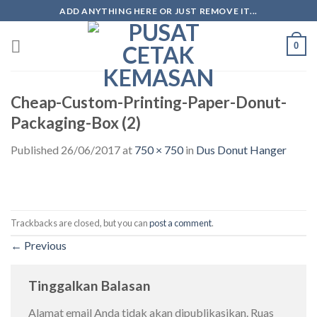
ADD ANYTHING HERE OR JUST REMOVE IT...
0
Cheap-Custom-Printing-Paper-Donut-
Packaging-Box (2)
Published
26/06/2017
at
750 × 750
in
Dus Donut Hanger
Trackbacks are closed, but you can
post a comment
.
←
Previous
Tinggalkan Balasan
Alamat email Anda tidak akan dipublikasikan.
Ruas