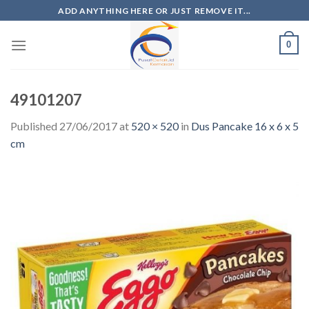
ADD ANYTHING HERE OR JUST REMOVE IT...
0
49101207
Published
27/06/2017
at
520 × 520
in
Dus Pancake 16 x 6 x 5
cm