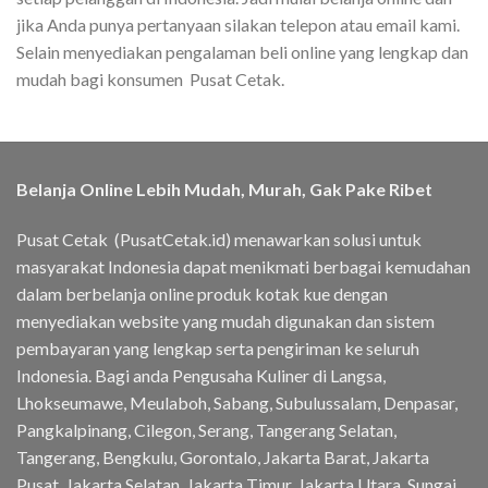
jika Anda punya pertanyaan silakan telepon atau email kami.
Selain menyediakan pengalaman beli online yang lengkap dan
mudah bagi konsumen Pusat Cetak.
Belanja Online Lebih Mudah, Murah, Gak Pake Ribet
Pusat Cetak (PusatCetak.id) menawarkan solusi untuk
masyarakat Indonesia dapat menikmati berbagai kemudahan
dalam berbelanja online produk kotak kue dengan
menyediakan website yang mudah digunakan dan sistem
pembayaran yang lengkap serta pengiriman ke seluruh
Indonesia. Bagi anda Pengusaha Kuliner di Langsa,
Lhokseumawe, Meulaboh, Sabang, Subulussalam, Denpasar,
Pangkalpinang, Cilegon, Serang, Tangerang Selatan,
Tangerang, Bengkulu, Gorontalo, Jakarta Barat, Jakarta
Pusat, Jakarta Selatan, Jakarta Timur, Jakarta Utara, Sungai