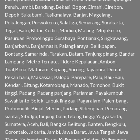
Penuh, Jambi, Bandung, Bekasi, Bogor, Cimahi, Cirebon,
Depok, Sukabumi, Tasikmalaya, Banjar, Magelang,
Pekalongan, Purwokerto, Salatiga, Semarang, Surakarta,
Tegal, Batu, Blitar, Kediri, Madiun, Malang, Mojokerto,
Pasuruan, Probolinggo, Surabaya, Pontianak, Singkawang,
Banjarbaru, Banjarmasin, Palangkaraya, Balikpapan,
Bontang, Samarinda, Tarakan, Batam, Tanjung pinang, Bandar
Lampung, Metro,Ternate, Tidore Kepulauan, Ambon,
Tual,Bima, Mataram, Kupang, Sorong, Jayapura, Dumai,
Pekan baru, Makassar, Palopo, Parepare, Palu, Bau-Bau,
Kendari, Bitung, Kotamobagu, Manado, Tomohon, Bukit
tinggi, Padang, Padang panjang, Pariaman, Payakumbuh,
Sawahlunto, Solok, Lubuk linggau, Pagaralam, Palembang,
Prabumulih, Binjai, Medan, Padang Sidempuan, Pematang
siantar, Sibolga,Tanjung balai,Tebing tinggi,Yogyakarta,
Sumatera, Aceh, Bali, Bangka Belitung, Banten, Bengkulu,
Gorontalo, Jakarta, Jambi, Jawa Barat, Jawa Tengah, Jawa
Timur, Kalimantan Barat, Kalimantan Selatan, Kalimantan