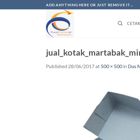
ADD ANYTHING HERE OR JUST REMOVE IT...
CETA
jual_kotak_martabak_mi
Published
28/06/2017
at
500 × 500
in
Dus M