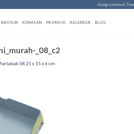
Assign a menu in Th
K BROSUR
KEMASAN
PROMOSI
KALENDER
BLOG
ni_murah-_08_c2
artabak 04 25 x 15 x 6 cm