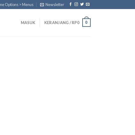
eme Options > Menus
Newsletter
0
MASUK
KERANJANG /
RP
0