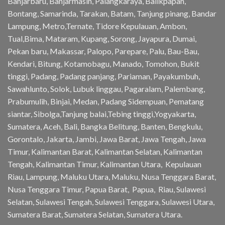
Banjarbaru, Banjarmasin, Palangkaraya, Balikpapan,
Bontang, Samarinda, Tarakan, Batam, Tanjung pinang, Bandar
Lampung, Metro,Ternate, Tidore Kepulauan, Ambon,
Tual,Bima, Mataram, Kupang, Sorong, Jayapura, Dumai,
Pekan baru, Makassar, Palopo, Parepare, Palu, Bau-Bau,
Kendari, Bitung, Kotamobagu, Manado, Tomohon, Bukit
tinggi, Padang, Padang panjang, Pariaman, Payakumbuh,
Sawahlunto, Solok, Lubuk linggau, Pagaralam, Palembang,
Prabumulih, Binjai, Medan, Padang Sidempuan, Pematang
siantar, Sibolga,Tanjung balai,Tebing tinggi,Yogyakarta,
Sumatera, Aceh, Bali, Bangka Belitung, Banten, Bengkulu,
Gorontalo, Jakarta, Jambi, Jawa Barat, Jawa Tengah, Jawa
Timur, Kalimantan Barat, Kalimantan Selatan, Kalimantan
Tengah, Kalimantan Timur, Kalimantan Utara, Kepulauan
Riau, Lampung, Maluku Utara, Maluku, Nusa Tenggara Barat,
Nusa Tenggara Timur, Papua Barat, Papua, Riau, Sulawesi
Selatan, Sulawesi Tengah, Sulawesi Tenggara, Sulawesi Utara,
Sumatera Barat, Sumatera Selatan, Sumatera Utara.