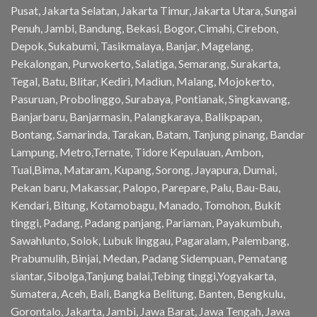
Pusat, Jakarta Selatan, Jakarta Timur, Jakarta Utara, Sungai
Penuh, Jambi, Bandung, Bekasi, Bogor, Cimahi, Cirebon,
Depok, Sukabumi, Tasikmalaya, Banjar, Magelang,
Pekalongan, Purwokerto, Salatiga, Semarang, Surakarta,
Tegal, Batu, Blitar, Kediri, Madiun, Malang, Mojokerto,
Pasuruan, Probolinggo, Surabaya, Pontianak, Singkawang,
Banjarbaru, Banjarmasin, Palangkaraya, Balikpapan,
Bontang, Samarinda, Tarakan, Batam, Tanjung pinang, Bandar
Lampung, Metro,Ternate, Tidore Kepulauan, Ambon,
Tual,Bima, Mataram, Kupang, Sorong, Jayapura, Dumai,
Pekan baru, Makassar, Palopo, Parepare, Palu, Bau-Bau,
Kendari, Bitung, Kotamobagu, Manado, Tomohon, Bukit
tinggi, Padang, Padang panjang, Pariaman, Payakumbuh,
Sawahlunto, Solok, Lubuk linggau, Pagaralam, Palembang,
Prabumulih, Binjai, Medan, Padang Sidempuan, Pematang
siantar, Sibolga,Tanjung balai,Tebing tinggi,Yogyakarta,
Sumatera, Aceh, Bali, Bangka Belitung, Banten, Bengkulu,
Gorontalo, Jakarta, Jambi, Jawa Barat, Jawa Tengah, Jawa